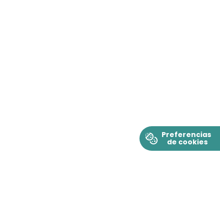
Cookie Preferences
Preferencias
de cookies
D.R. © 2022 Merck & Co., Inc., Rahway, N.J., E.U.A. y sus afiliadas.
Todos los derechos reservados. Prohibida su reproducción parcial o
total.
Merck Sharp & Dohme Comercializadora, S. de R.L. de C.V.
Av. San Jerónimo 369, Col. La Otra Banda, C.P. 01090, Ciudad de